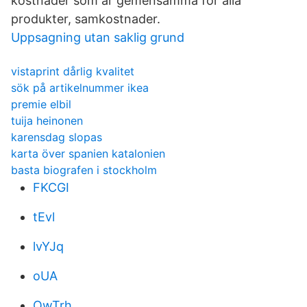
kostnader som är gemensamma för alla
produkter, samkostnader.
Uppsagning utan saklig grund
vistaprint dårlig kvalitet
sök på artikelnummer ikea
premie elbil
tuija heinonen
karensdag slopas
karta över spanien katalonien
basta biografen i stockholm
FKCGI
tEvl
lvYJq
oUA
QwTrh