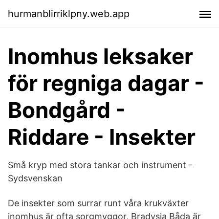
hurmanblirriklpny.web.app
Inomhus leksaker
för regniga dagar -
Bondgård -
Riddare - Insekter
Små kryp med stora tankar och instrument -
Sydsvenskan
De insekter som surrar runt våra krukväxter
inomhus är ofta sorgmyggor, Bradysia Båda är