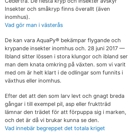
Cederträ. De flesta kryp och insekter avskyr
Insekter och småkryp finns överallt (även
inomhus).
Vad gör man i västerås
De kan vara AquaPy® bekämpar flygande och
krypande insekter inomhus och. 28 juni 2017 —
Ibland sitter lössen i stora klungor och ibland ser
man dem knata omkring på växten. som vi varit
med om är helt klart i de odlingar som funnits i
växthus eller inomhus.
Efter det att den som larv levt och gnagt breda
gångar i till exempel pil, asp eller fruktträd
lämnar den trädet för att förpuppa sig i marken,
och det är då vi brukar kunna se den.
Vad innebär begreppet det totala kriget