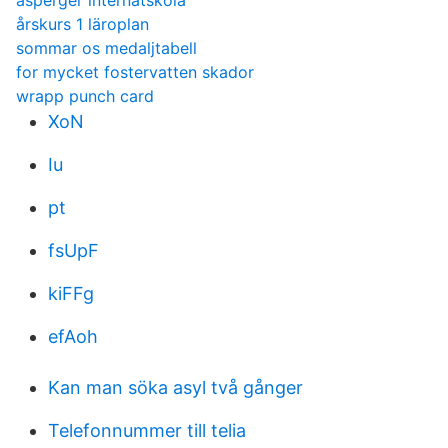
asperger internatskola
årskurs 1 läroplan
sommar os medaljtabell
for mycket fostervatten skador
wrapp punch card
XoN
Iu
pt
fsUpF
kiFFg
efAoh
Kan man söka asyl två gånger
Telefonnummer till telia