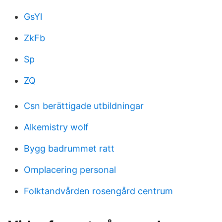
GsYl
ZkFb
Sp
ZQ
Csn berättigade utbildningar
Alkemistry wolf
Bygg badrummet ratt
Omplacering personal
Folktandvården rosengård centrum